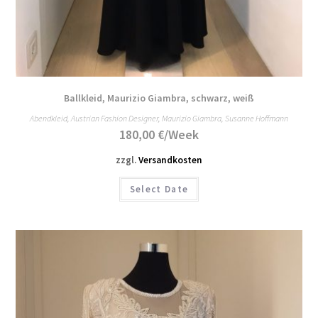
Ballkleid, Maurizio Giambra, schwarz, weiß
Abendkleid
,
Austrian Fashion Designer
,
Maurizio Giambra
,
Susanne Hoffmann
180,00
€
/Week
zzgl.
Versandkosten
Select Date