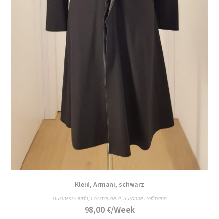
Kleid, Armani, schwarz
Business-Outfit
,
Cocktailkleid
,
Susanne Hoffmann
98,00
€
/Week