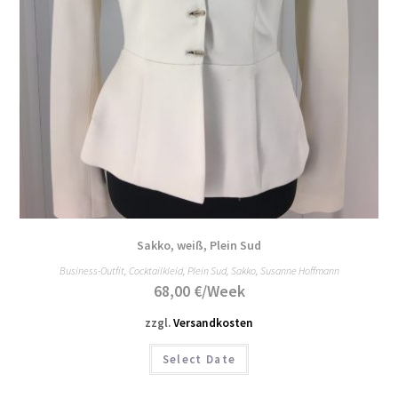
Sakko, weiß, Plein Sud
Business-Outfit
,
Cocktailkleid
,
Plein Sud
,
Sakko
,
Susanne Hoffmann
68,00
€
/Week
zzgl.
Versandkosten
Select Date