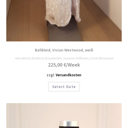
Ballkleid, Vivian Westwood, weiß
Abendkleid
,
Ballkleid
,
Brautkleider
,
Susanne Hoffmann
,
Vivian Westwood
225,00
€
/Week
zzgl.
Versandkosten
Select Date