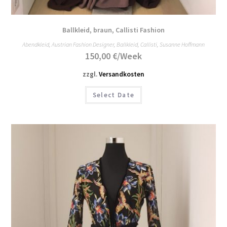
Ballkleid, braun, Callisti Fashion
Abendkleid
,
Austrian Fashion Designer
,
Ballkleid
,
Callisti
,
Susanne Hoffmann
150,00
€
/Week
zzgl.
Versandkosten
Select Date