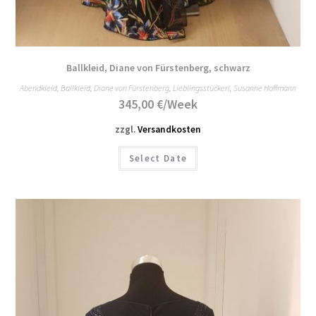
Ballkleid, Diane von Fürstenberg, schwarz
Abendkleid
,
Ballkleid
,
Diane von Fürstenberg
,
Lieblingsstückerl
,
Susanne Hoffmann
345,00
€
/Week
zzgl.
Versandkosten
Select Date