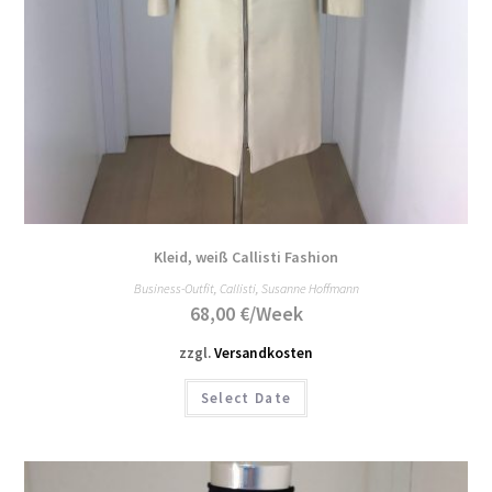
Kleid, weiß Callisti Fashion
Business-Outfit
,
Callisti
,
Susanne Hoffmann
68,00
€
/Week
zzgl.
Versandkosten
Select Date