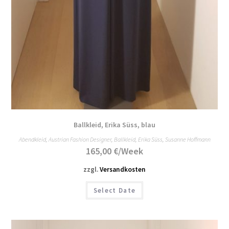
Ballkleid, Erika Süss, blau
Abendkleid
,
Austrian Fashion Designer
,
Ballkleid
,
Erika Süss
,
Susanne Hoffmann
165,00
€
/Week
zzgl.
Versandkosten
Select Date