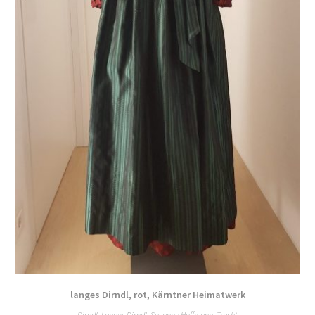
langes Dirndl, rot, Kärntner Heimatwerk
Dirndl
,
Langes Dirndl
,
Susanne Hoffmann
,
Tracht