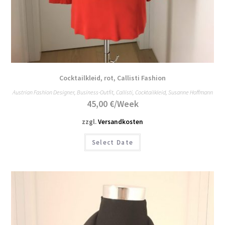
Cocktailkleid, rot, Callisti Fashion
Austrian Fashion Designer
,
Business-Outfit
,
Callisti
,
Cocktailkleid
,
Susanne Hoffmann
45,00
€
/Week
zzgl.
Versandkosten
Select Date