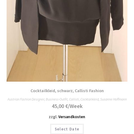
Cocktailkleid, schwarz, Callisti Fashion
Austrian Fashion Designer
,
Business-Outfit
,
Callisti
,
Cocktailkleid
,
Susanne Hoffmann
45,00
€
/Week
zzgl.
Versandkosten
Select Date