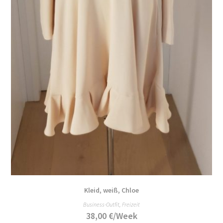
Kleid, weiß, Chloe
Business-Outfit
,
Freizeit
38,00
€
/Week