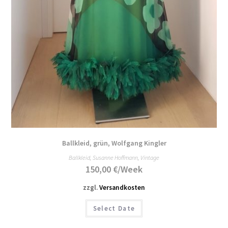
Ballkleid, grün, Wolfgang Kingler
Ballkleid
,
Susanne Hoffmann
,
Vintage
150,00
€
/Week
zzgl.
Versandkosten
Select Date