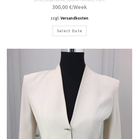
300,00
€
/Week
zzgl.
Versandkosten
Select Date