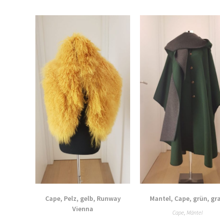
Cape, Pelz, gelb, Runway
Mantel, Cape, grün, gr
Vienna
Cape
,
Mäntel