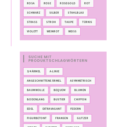
ROSA
ROSE
ROSEGOLD
ROT
SCHWARZ
SILBER
STAHLBLAU
STRASS
STROH
TAUPE
TÜRKIS
VIOLETT
WEINROT
WEISS
SUCHE MIT
PRODUKTSCHLAGWÖRTERN
3/4 ÄRMEL
A-LINIE
ANGESCHNITTENE ÄRMEL
ASYMMETRISCH
BAUMWOLLE
BEQUEM
BLUMEN
BODENLANG
BUSTIER
CHIFFON
EDEL
EXTRAVAGANT
FEDERN
FIGURBETONT
FRANSEN
GLITZER