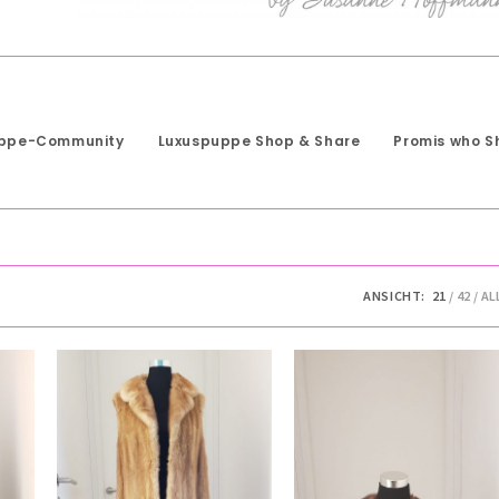
uppe-Community
Luxuspuppe Shop & Share
Promis who S
ANSICHT:
21
42
AL