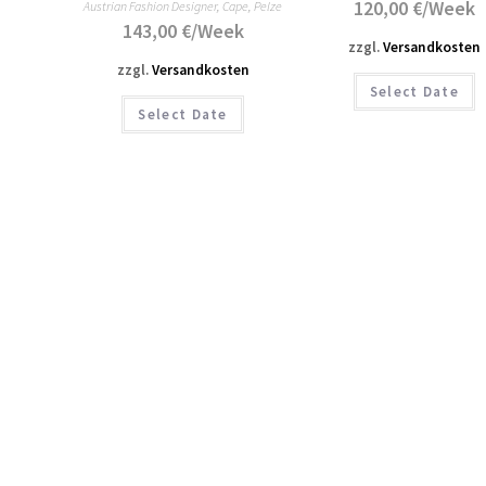
120,00
€
/Week
Austrian Fashion Designer
,
Cape
,
Pelze
143,00
€
/Week
zzgl.
Versandkosten
zzgl.
Versandkosten
Select Date
Select Date