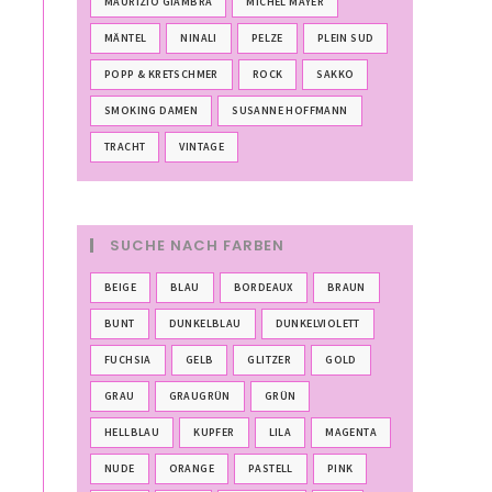
MAURIZIO GIAMBRA
MICHEL MAYER
MÄNTEL
NINALI
PELZE
PLEIN SUD
POPP & KRETSCHMER
ROCK
SAKKO
SMOKING DAMEN
SUSANNE HOFFMANN
TRACHT
VINTAGE
SUCHE NACH FARBEN
BEIGE
BLAU
BORDEAUX
BRAUN
BUNT
DUNKELBLAU
DUNKELVIOLETT
FUCHSIA
GELB
GLITZER
GOLD
GRAU
GRAUGRÜN
GRÜN
HELLBLAU
KUPFER
LILA
MAGENTA
NUDE
ORANGE
PASTELL
PINK