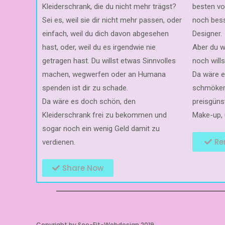
Kleiderschrank, die du nicht mehr trägst?
besten vo
Sei es, weil sie dir nicht mehr passen, oder
noch bess
einfach, weil du dich davon abgesehen
Designer.
hast, oder, weil du es irgendwie nie
Aber du w
getragen hast. Du willst etwas Sinnvolles
noch wills
machen, wegwerfen oder an Humana
Da wäre 
spenden ist dir zu schade.
schmökern
Da wäre es doch schön, den
preisgüns
Kleiderschrank frei zu bekommen und
Make-up, 
sogar noch ein wenig Geld damit zu
Re
verdienen.
Share Now
Copyright by Seo-Fit-Webdesign 2019