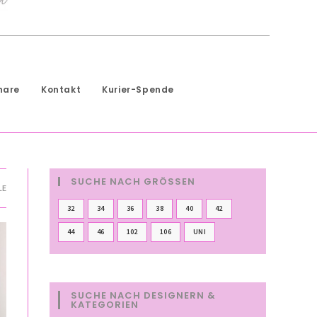
hare
Kontakt
Kurier-Spende
SUCHE NACH GRÖSSEN
LE
32
34
36
38
40
42
44
46
102
106
UNI
SUCHE NACH DESIGNERN &
KATEGORIEN