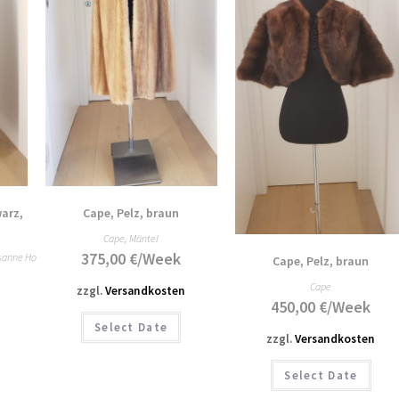
arz,
Cape, Pelz, braun
Cape
,
Mäntel
375,00
€
/Week
sanne Hoffmann
Cape, Pelz, braun
Cape
zzgl.
Versandkosten
450,00
€
/Week
Select Date
zzgl.
Versandkosten
Select Date