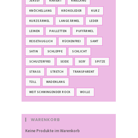
JERSEY
KARIERT
KNIELANG
KNÖCHELLANG
KROKOLEDER
KURZ
KURZE ÄRMEL
LANGE ÄRMEL
LEDER
LEINEN
PAILLETTEN
PUFFÄRMEL
REISETAUGLICH
RÜCKENFREI
SAMT
SATIN
SCHLEPPE
SCHLICHT
SCHULTERFREI
SEIDE
SEXY
SPITZE
STRASS
STRETCH
TRANSPARENT
TÜLL
WADENLANG
WEIT SCHWINGENDER ROCK
WOLLE
WARENKORB
Keine Produkte im Warenkorb