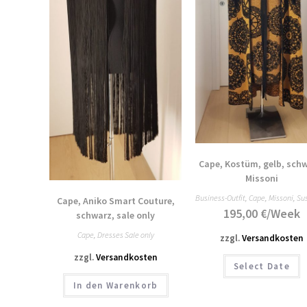
Cape, Kostüm, gelb, schw
Missoni
Business-Outfit
,
Cape
,
Missoni
,
Su
Cape, Aniko Smart Couture,
195,00
€
/Week
schwarz, sale only
Cape
,
Dresses Sale only
zzgl.
Versandkosten
zzgl.
Versandkosten
Select Date
In den Warenkorb