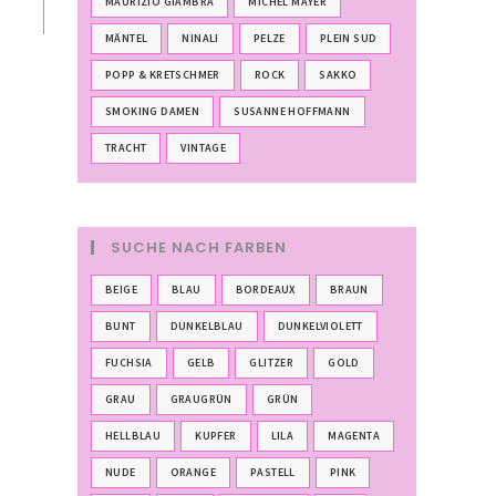
MAURIZIO GIAMBRA
MICHEL MAYER
MÄNTEL
NINALI
PELZE
PLEIN SUD
POPP & KRETSCHMER
ROCK
SAKKO
SMOKING DAMEN
SUSANNE HOFFMANN
TRACHT
VINTAGE
SUCHE NACH FARBEN
BEIGE
BLAU
BORDEAUX
BRAUN
BUNT
DUNKELBLAU
DUNKELVIOLETT
FUCHSIA
GELB
GLITZER
GOLD
GRAU
GRAUGRÜN
GRÜN
HELLBLAU
KUPFER
LILA
MAGENTA
NUDE
ORANGE
PASTELL
PINK