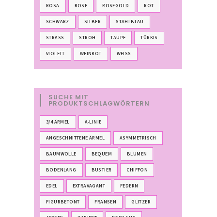
ROSA
ROSE
ROSEGOLD
ROT
SCHWARZ
SILBER
STAHLBLAU
STRASS
STROH
TAUPE
TÜRKIS
VIOLETT
WEINROT
WEISS
SUCHE MIT
PRODUKTSCHLAGWÖRTERN
3/4 ÄRMEL
A-LINIE
ANGESCHNITTENE ÄRMEL
ASYMMETRISCH
BAUMWOLLE
BEQUEM
BLUMEN
BODENLANG
BUSTIER
CHIFFON
EDEL
EXTRAVAGANT
FEDERN
FIGURBETONT
FRANSEN
GLITZER