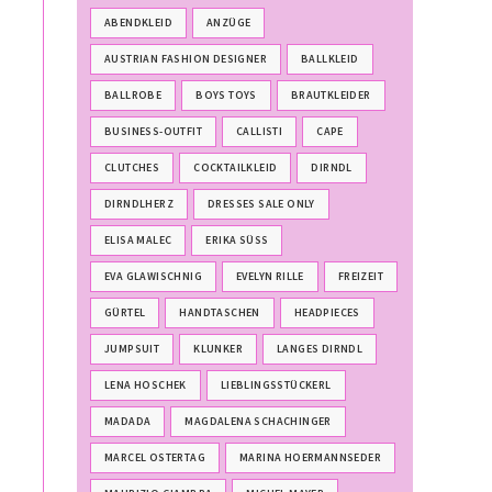
ABENDKLEID
ANZÜGE
AUSTRIAN FASHION DESIGNER
BALLKLEID
BALLROBE
BOYS TOYS
BRAUTKLEIDER
BUSINESS-OUTFIT
CALLISTI
CAPE
CLUTCHES
COCKTAILKLEID
DIRNDL
DIRNDLHERZ
DRESSES SALE ONLY
ELISA MALEC
ERIKA SÜSS
EVA GLAWISCHNIG
EVELYN RILLE
FREIZEIT
GÜRTEL
HANDTASCHEN
HEADPIECES
JUMPSUIT
KLUNKER
LANGES DIRNDL
LENA HOSCHEK
LIEBLINGSSTÜCKERL
MADADA
MAGDALENA SCHACHINGER
MARCEL OSTERTAG
MARINA HOERMANNSEDER