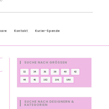
hare
Kontakt
Kurier-Spende
SUCHE NACH GRÖSSEN
32
34
36
38
40
42
44
46
102
106
UNI
SUCHE NACH DESIGNERN &
KATEGORIEN