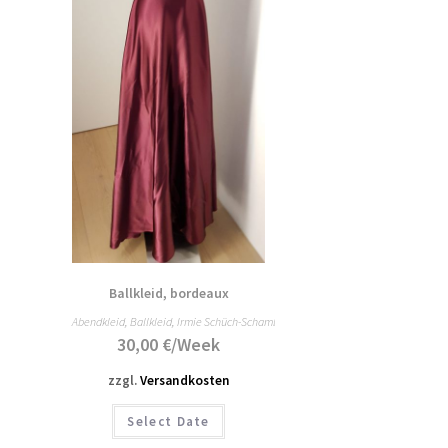
Ballkleid, bordeaux
Abendkleid
,
Ballkleid
,
Irmie Schüch-Schamburek
30,00
€
/Week
zzgl.
Versandkosten
Select Date