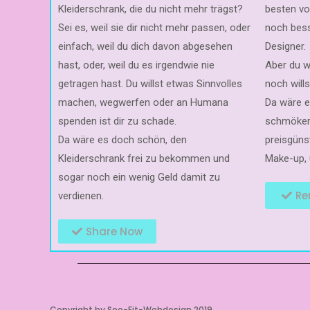
Kleiderschrank, die du nicht mehr trägst?
besten vo
Sei es, weil sie dir nicht mehr passen, oder
noch bess
einfach, weil du dich davon abgesehen
Designer.
hast, oder, weil du es irgendwie nie
Aber du w
getragen hast. Du willst etwas Sinnvolles
noch wills
machen, wegwerfen oder an Humana
Da wäre 
spenden ist dir zu schade.
schmökern
Da wäre es doch schön, den
preisgüns
Kleiderschrank frei zu bekommen und
Make-up, 
sogar noch ein wenig Geld damit zu
Re
verdienen.
Share Now
Copyright by Seo-Fit-Webdesign 2019