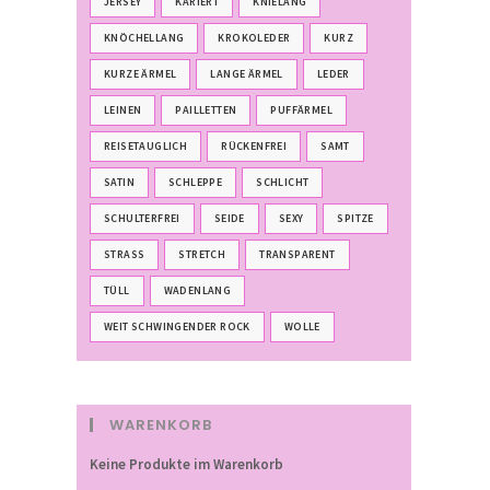
JERSEY
KARIERT
KNIELANG
KNÖCHELLANG
KROKOLEDER
KURZ
KURZE ÄRMEL
LANGE ÄRMEL
LEDER
LEINEN
PAILLETTEN
PUFFÄRMEL
REISETAUGLICH
RÜCKENFREI
SAMT
SATIN
SCHLEPPE
SCHLICHT
SCHULTERFREI
SEIDE
SEXY
SPITZE
STRASS
STRETCH
TRANSPARENT
TÜLL
WADENLANG
WEIT SCHWINGENDER ROCK
WOLLE
WARENKORB
Keine Produkte im Warenkorb